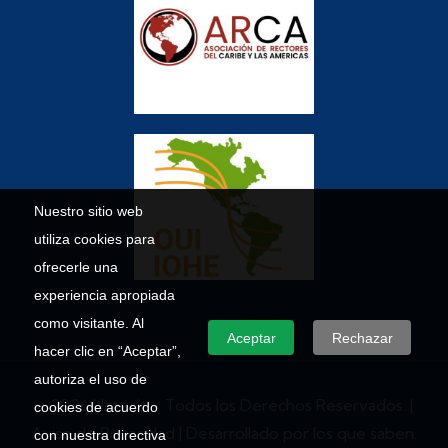
Nuestro sitio web
utiliza cookies para
ofrecerle una
experiencia apropiada
como visitante. Al
Aceptar
Rechazar
hacer clic en “Aceptar”,
autoriza el uso de
© 2026 Umecit – Todos los Derechos Reservados. |
cookies de acuerdo
Aviso de Privacidad
| Desarrollado por los que saben.
con nuestra directiva