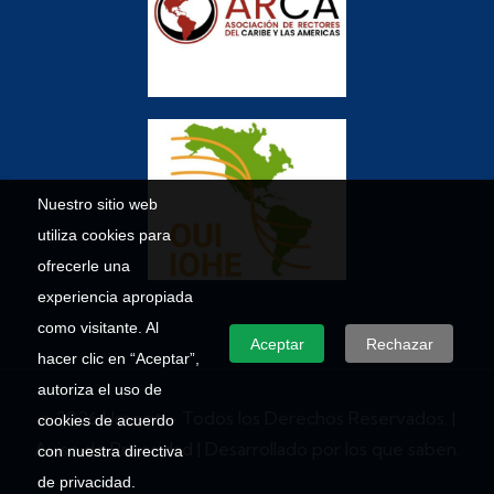
Nuestro sitio web
utiliza cookies para
ofrecerle una
experiencia apropiada
como visitante. Al
Aceptar
Rechazar
hacer clic en “Aceptar”,
autoriza el uso de
© 2026 Umecit – Todos los Derechos Reservados. |
cookies de acuerdo
Aviso de Privacidad
| Desarrollado por los que saben.
con nuestra directiva
de privacidad.