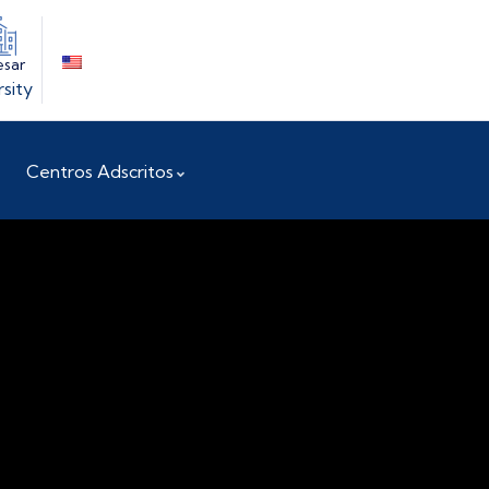
esar
rsity
Centros Adscritos