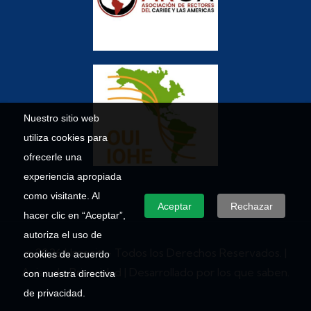
Nuestro sitio web
utiliza cookies para
ofrecerle una
experiencia apropiada
como visitante. Al
Aceptar
Rechazar
hacer clic en “Aceptar”,
autoriza el uso de
© 2026 Umecit – Todos los Derechos Reservados. |
cookies de acuerdo
Aviso de Privacidad
| Desarrollado por los que saben.
con nuestra directiva
de privacidad.