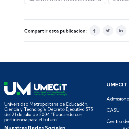
Compartir esta publicacion:
UMECIT
Admisione
Universidad Metropolitana de Educación,
Ciencia y Tecnología. Decreto Ejecutivo 575
CASU
del 21 de julio de 2004 “Educando con
pertinencia para el futuro”
Centro de
Nuestras Redes Sociales