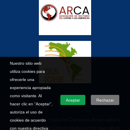
Nuestro sitio web
utiliza cookies para
ofrecerle una
experiencia apropiada
como visitante. Al
Aceptar
Rechazar
hacer clic en “Aceptar”,
autoriza el uso de
© 2026 Umecit – Todos los Derechos Reservados. |
cookies de acuerdo
Aviso de Privacidad
| Desarrollado por los que saben.
con nuestra directiva