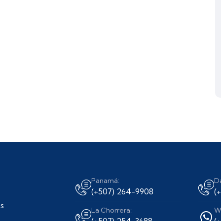
Panamá:
D
(+507) 264-9908
(
s
La Chorrera:
W
(+507) 254-3688
(