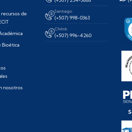
Santiago:
 recursos de
(+507) 998-0363
ECIT
Chitré:
 Académica
(+507) 996-4260
 Bioética
os
ales
n nosotros
S