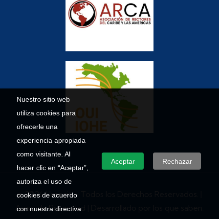
Nuestro sitio web
utiliza cookies para
ofrecerle una
experiencia apropiada
como visitante. Al
Aceptar
Rechazar
hacer clic en “Aceptar”,
autoriza el uso de
© 2026 Umecit – Todos los Derechos Reservados. |
cookies de acuerdo
Aviso de Privacidad
| Desarrollado por los que saben.
con nuestra directiva