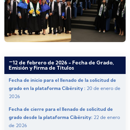
12 de febrero de 2026 - Fecha de Grado,
Emisión y Firma de Títulos
Fecha de inicio para el llenado de la solicitud de
grado en la plataforma Cibërsity
:
20 de enero de
2026
Fecha de cierre para el llenado de solicitud de
grado desde la plataforma Cibërsity:
22 de enero
de 2026