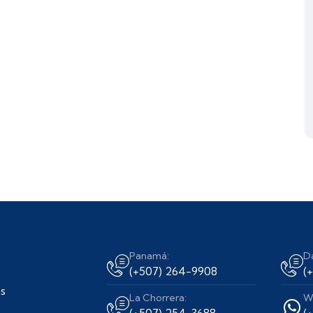
Panamá:
D
(+507) 264-9908
(
s
La Chorrera:
W
(+507) 254-3688
(