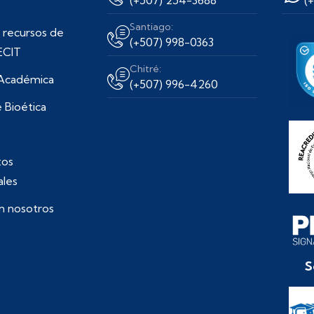
Santiago:
 recursos de
(+507) 998-0363
ECIT
Chitré:
 Académica
(+507) 996-4260
 Bioética
os
ales
n nosotros
S