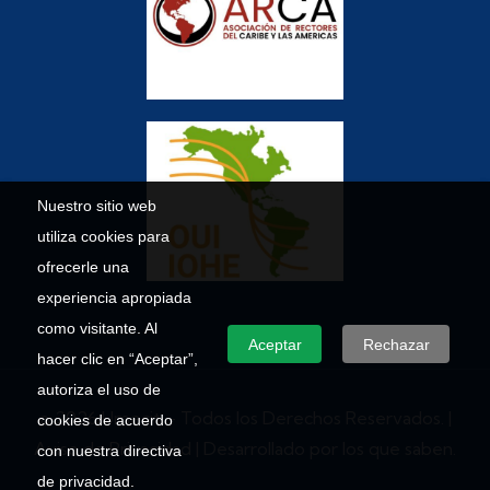
Nuestro sitio web
utiliza cookies para
ofrecerle una
experiencia apropiada
como visitante. Al
Aceptar
Rechazar
hacer clic en “Aceptar”,
autoriza el uso de
© 2026 Umecit – Todos los Derechos Reservados. |
cookies de acuerdo
Aviso de Privacidad
| Desarrollado por los que saben.
con nuestra directiva
de privacidad.