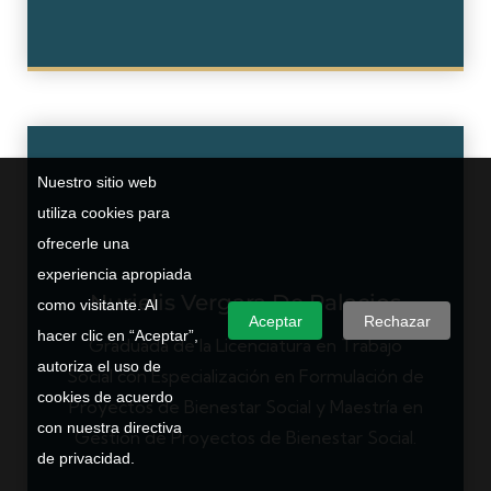
Nuestro sitio web
utiliza cookies para
ofrecerle una
experiencia apropiada
Nurielis Vergara De Palacios
como visitante. Al
Aceptar
Rechazar
hacer clic en “Aceptar”,
Graduada de la Licenciatura en Trabajo
autoriza el uso de
Social con Especialización en Formulación de
cookies de acuerdo
Proyectos de Bienestar Social y Maestría en
con nuestra directiva
Gestión de Proyectos de Bienestar Social.
de privacidad.