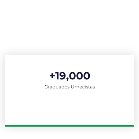
Conoce cómo puedes maximizar tu
experiencia como graduado de
UMECIT.
+
19,000
Graduados Umecistas