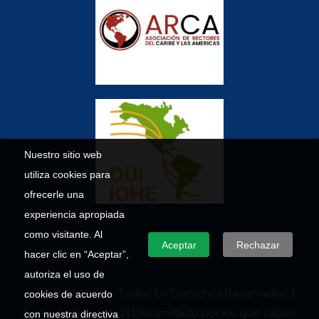
Nuestro sitio web
utiliza cookies para
ofrecerle una
experiencia apropiada
como visitante. Al
Aceptar
Rechazar
hacer clic en “Aceptar”,
autoriza el uso de
© 2026 Umecit – Todos los Derechos Reservados. |
cookies de acuerdo
Aviso de Privacidad
| Desarrollado por los que saben.
con nuestra directiva