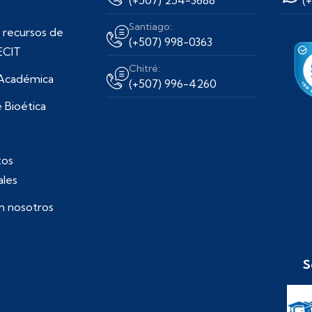
Santiago:
 recursos de
(+507) 998-0363
ECIT
Chitré:
 Académica
(+507) 996-4260
 Bioética
os
ales
n nosotros
S