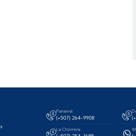
Panamá:
D
(+507) 264-9908
(
s
La Chorrera:
W
(+507) 254-3688
(