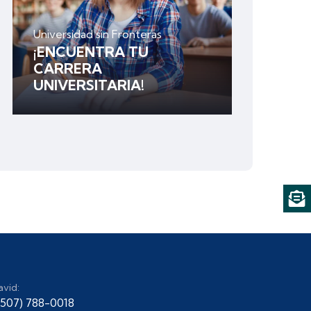
Universidad sin Fronteras
¡ENCUENTRA TU
CARRERA
UNIVERSITARIA!
avid:
+507) 788-0018