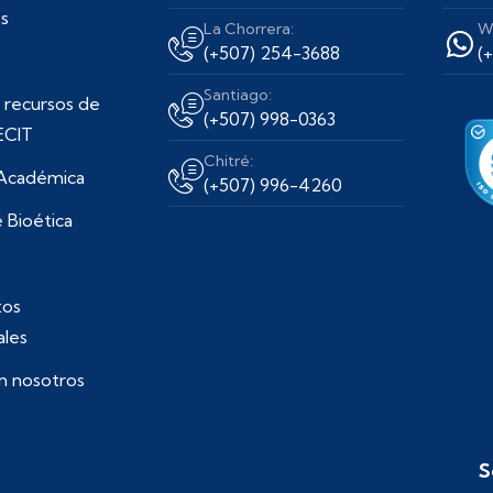
s
La Chorrera:
W
(+507) 254-3688
(
Santiago:
 recursos de
(+507) 998-0363
ECIT
Chitré:
 Académica
(+507) 996-4260
 Bioética
os
ales
n nosotros
S