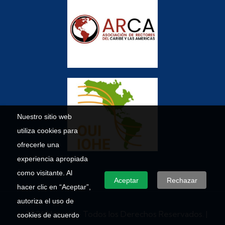
Nuestro sitio web
utiliza cookies para
ofrecerle una
experiencia apropiada
como visitante. Al
Aceptar
Rechazar
hacer clic en “Aceptar”,
autoriza el uso de
© 2026 Umecit – Todos los Derechos Reservados. |
cookies de acuerdo