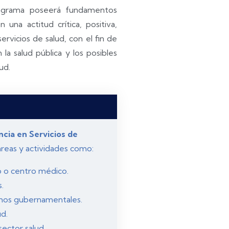
rograma poseerá fundamentos
 una actitud crítica, positiva,
rvicios de salud, con el fin de
la salud pública y los posibles
ud.
cia en Servicios de
áreas y actividades como:
o o centro médico.
.
smos gubernamentales.
ud.
sector salud.