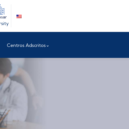
esar
rsity
Centros Adscritos