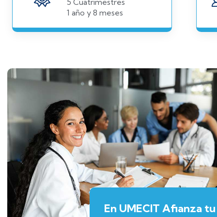
5 Cuatrimestres
1 año y 8 meses
En UMECIT Afianza tu