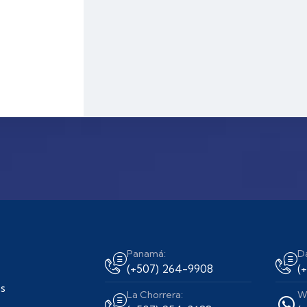
Panamá:
D
(+507) 264-9908
(
s
La Chorrera:
W