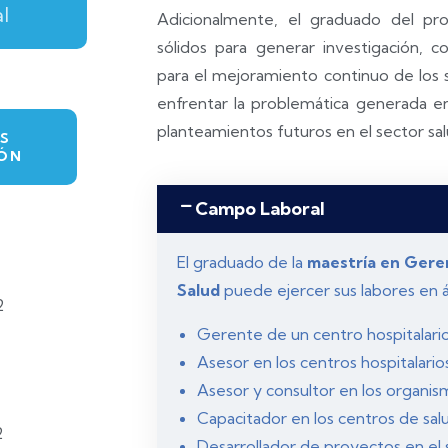
l
Adicionalmente, el graduado del p
sólidos para generar investigación, con
para el mejoramiento continuo de los se
enfrentar la problemática generada en 
planteamientos futuros en el sector sal
S
ÓN
Campo Laboral
El graduado de la
maestría en Geren
Salud
puede ejercer sus labores en 
2
Gerente de un centro hospitalari
Asesor en los centros hospitalarios
Asesor y consultor en los organi
Capacitador en los centros de sal
2
Desarrollador de proyectos en el 