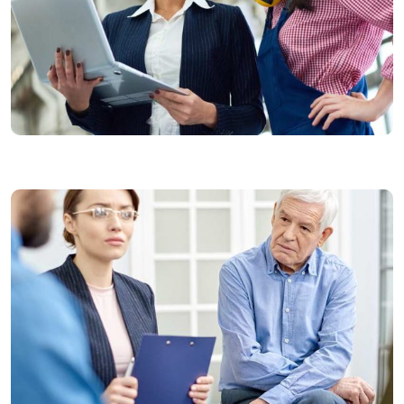
Maestría en Salud Ocupacional
y Seguridad Industrial
5 Cuatrimestres | 1 año y 8 meses
A Distancia / Semi presencial / Virtual
CIENCIAS DE LA SALUD
POSTGRADOS
Maestría en Psicología Jurídica
y Forense
4 Cuatrimestres | 1 año y 4 meses
A Distancia / Semi presencial / Virtual