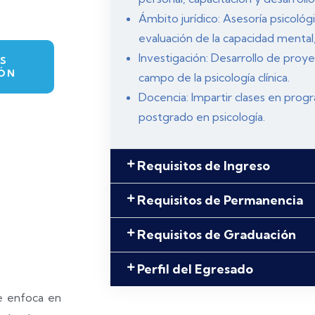
Ámbito jurídico: Asesoría psicológi
evaluación de la capacidad mental,
Investigación: Desarrollo de proye
S
ÓN
campo de la psicología clínica.
Docencia: Impartir clases en pro
postgrado en psicología.
Requisitos de Ingreso
Requisitos de Permanencia
Requisitos de Graduación
Perfil del Egresado
e enfoca en