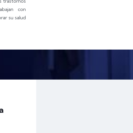
s trastornos
rabajan con
orar su salud
a