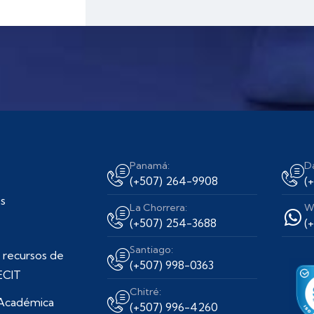
Panamá:
D
(+507) 264-9908
(
s
La Chorrera:
W
(+507) 254-3688
(
Santiago:
 recursos de
(+507) 998-0363
ECIT
Chitré:
 Académica
(+507) 996-4260