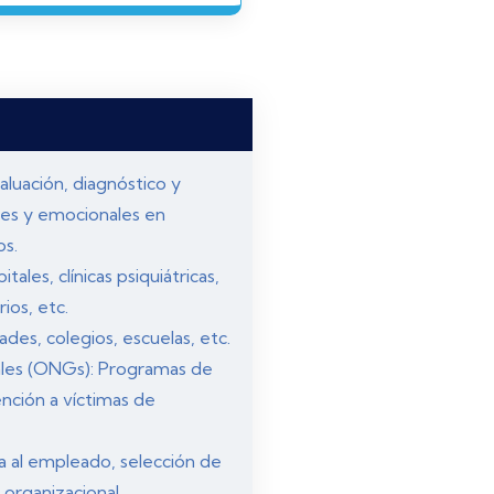
valuación, diagnóstico y
les y emocionales en
os.
tales, clínicas psiquiátricas,
ios, etc.
ades, colegios, escuelas, etc.
les (ONGs): Programas de
ención a víctimas de
a al empleado, selección de
 organizacional.