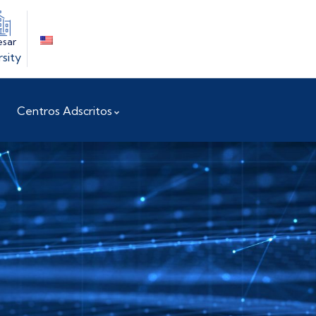
esar
rsity
Centros Adscritos