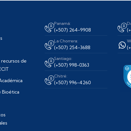
Panamá:
D
(+507) 264-9908
(
s
La Chorrera:
W
(+507) 254-3688
(
Santiago:
 recursos de
(+507) 998-0363
ECIT
Chitré:
 Académica
(+507) 996-4260
 Bioética
os
ales