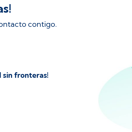
as!
ontacto contigo.
 sin fronteras!