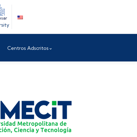
esar
rsity
Centros Adscritos