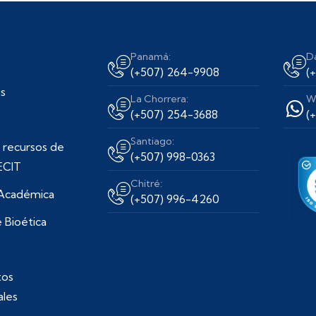
Panamá:
D
(+507) 264-9908
(
s
La Chorrera:
W
(+507) 254-3688
(
Santiago:
 recursos de
(+507) 998-0363
ECIT
Chitré:
 Académica
(+507) 996-4260
 Bioética
os
ales