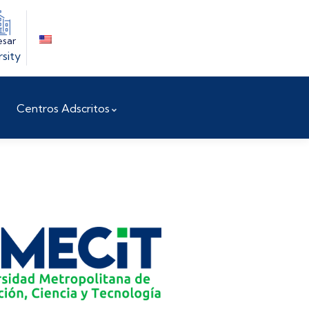
esar
rsity
Centros Adscritos