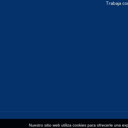
Trabaja co
© 2026 Umecit – Todos los Derech
Nuestro sitio web utiliza cookies para ofrecerle una ex