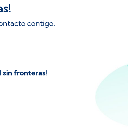
as!
ontacto contigo.
 sin fronteras!