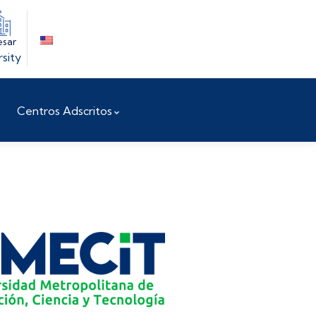
esar
rsity
Centros Adscritos