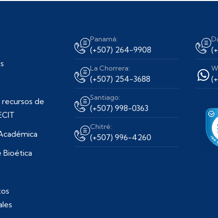
Panamá:
D
(+507) 264-9908
(
s
La Chorrera:
W
(+507) 254-3688
(
Santiago:
 recursos de
(+507) 998-0363
ECIT
Chitré:
 Académica
(+507) 996-4260
 Bioética
os
ales