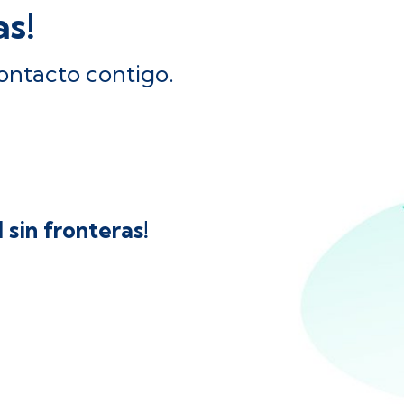
as!
ontacto contigo.
 sin fronteras!