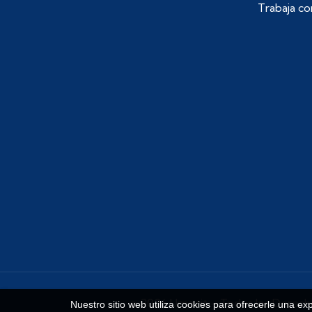
Trabaja co
© 2026 Umecit – Todos los Derech
Nuestro sitio web utiliza cookies para ofrecerle una ex