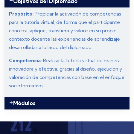
Objetivos del Diplomado
Propósito:
Propiciar la activación de competencias
para la tutoría virtual, de forma que el participante
conozca, aplique, transfiera y valore en su propio
contexto docente las experiencias de aprendizaje
desarrolladas a lo largo del diplomado.
Competencia:
Realizar la tutoría virtual de manera
innovadora y efectiva, gracias al diseño, ejecución y
valoración de competencias con base en el enfoque
socioformativo.
Módulos