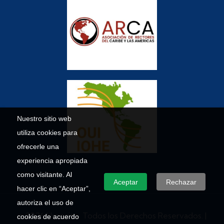
Nuestro sitio web
utiliza cookies para
ofrecerle una
experiencia apropiada
como visitante. Al
Aceptar
Rechazar
hacer clic en “Aceptar”,
autoriza el uso de
© 2026 Umecit – Todos los Derechos Reservados. |
cookies de acuerdo