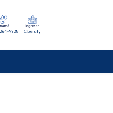
Ingresar
anamá
Cibërsity
 264-9908