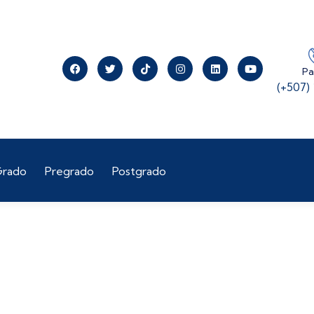
P
(+507)
rado
Pregrado
Postgrado