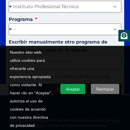
Programa
Escribir manualmente otro programa de
interés que no esté en el listado
Nuestro sitio web
utiliza cookies para
ofrecerle una
He leido y acepto la Política de Privacidad
experiencia apropiada
como visitante. Al
ENVIAR
Aceptar
Rechazar
hacer clic en “Aceptar”,
autoriza el uso de
cookies de acuerdo
con nuestra directiva
@2023 Universidad Metropolitana de Educación, Ciencia y
Tecnología - Todos los Derechos Reservados
de privacidad.