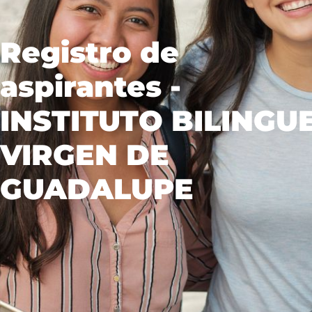
Registro de
aspirantes -
INSTITUTO BILINGU
VIRGEN DE
GUADALUPE